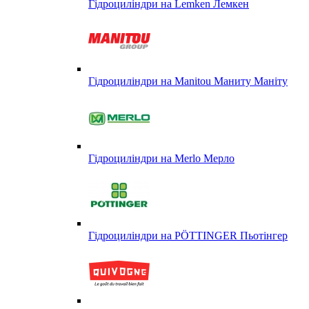
Гідроциліндри на Lemken Лемкен
Гідроциліндри на Manitou Маниту Маніту
Гідроциліндри на Merlo Мерло
Гідроциліндри на PÖTTINGER Пьотінгер