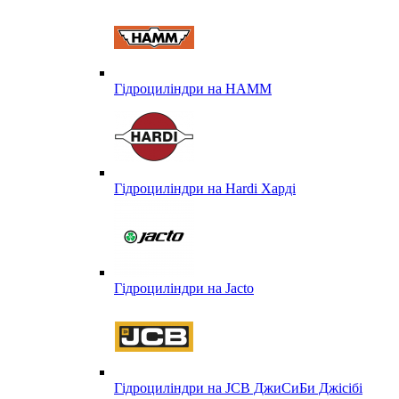
Гідроциліндри на HAMM
Гідроциліндри на Hardi Харді
Гідроциліндри на Jacto
Гідроциліндри на JCB ДжиСиБи Джісібі