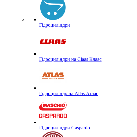
Гідроциліндри
Гідроциліндри на Claas Клаас
Гідроциліндр на Atlas Атлас
Гідроциліндри Gaspardo