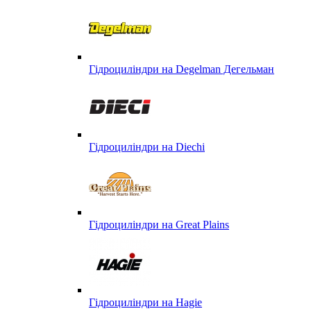
Гідроциліндри на Degelman Дегельман
Гідроциліндри на Diechi
Гідроциліндри на Great Plains
Гідроциліндри на Hagie