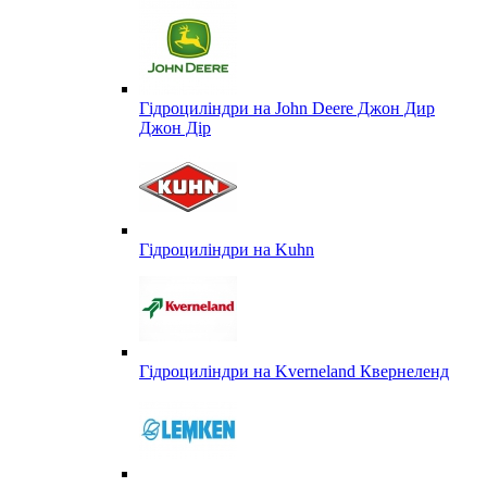
Гідроциліндри на John Deere Джон Дир
Джон Дір
Гідроциліндри на Kuhn
Гідроциліндри на Kverneland Квернеленд