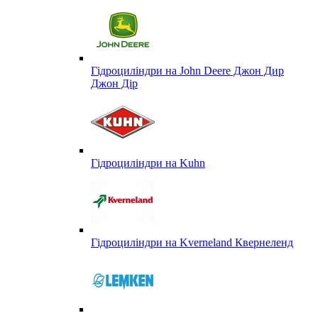
Гідроциліндри на John Deere Джон Дир
Джон Дір
Гідроциліндри на Kuhn
Гідроциліндри на Kverneland Квернеленд