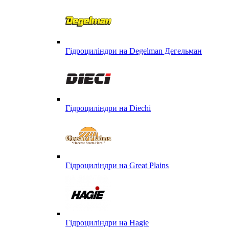
Гідроциліндри на Degelman Дегельман
Гідроциліндри на Diechi
Гідроциліндри на Great Plains
Гідроциліндри на Hagie