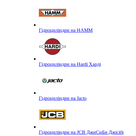
Гідроциліндри на HAMM
Гідроциліндри на Hardi Харді
Гідроциліндри на Jacto
Гідроциліндри на JCB ДжиСиБи Джісібі