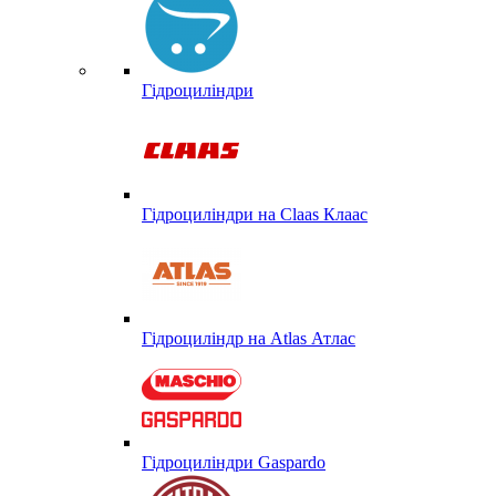
Гідроциліндри
Гідроциліндри на Claas Клаас
Гідроциліндр на Atlas Атлас
Гідроциліндри Gaspardo