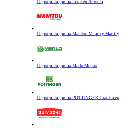
Гідроциліндри на Lemken Лемкен
Гідроциліндри на Manitou Маниту Маніту
Гідроциліндри на Merlo Мерло
Гідроциліндри на PÖTTINGER Пьотінгер